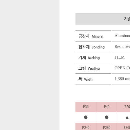
금강사
Aluminu
Mineral
접착제
Resin ov
Bonding
기재
FILM
Backing
코팅
OPEN C
Coating
폭
1,380 m
Width
P36
P40
P50
●
●
▲
P240
P280
P36