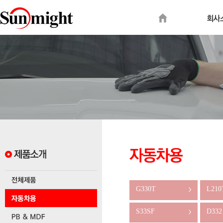
G330T
L210
>
S33SF
D332
>